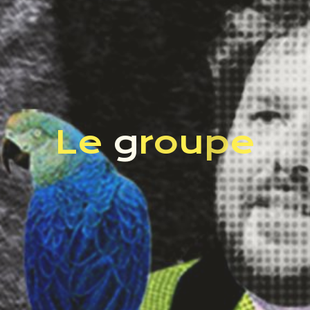
L
e
g
r
o
u
p
e