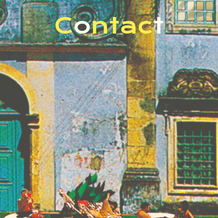
C
o
n
t
a
c
t