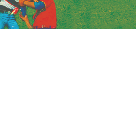
Artistique
Adrien Spirli & Damien Sabatier :
adrienspirli@gmail.com
/
damiensabatier@gmail.com
Diffusion
Adrien Spirli :
adrienspirli@gmail.com
Administration
Clara Lucas :
clara@compagnieimperial.com
Communication